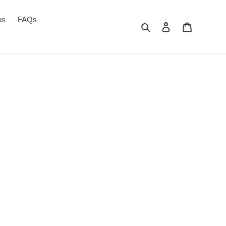
os
FAQs
Buscar
Iniciar sesión
Carro